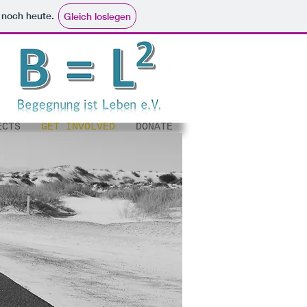
e noch heute.
Gleich loslegen
ECTS
GET INVOLVED
DONATE